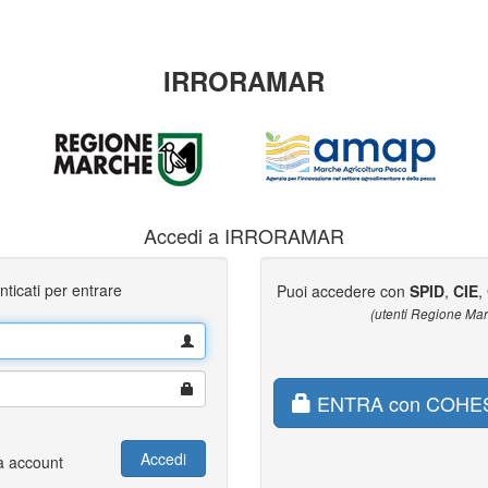
IRRORAMAR
Accedi a IRRORAMAR
nticati per entrare
Puoi accedere con
SPID
,
CIE
,
(utenti Regione Ma
ENTRA con COHES
Accedi
 account