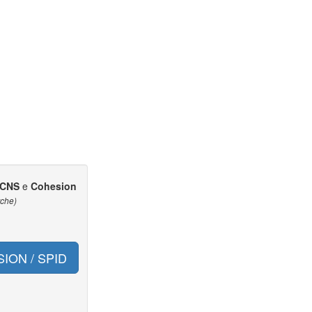
CNS
e
Cohesion
rche)
ION / SPID